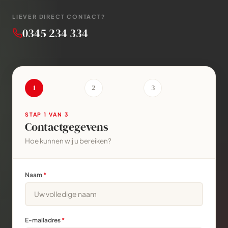
LIEVER DIRECT CONTACT?
0345 234 334
1
2
3
STAP
1
VAN 3
Contactgegevens
Hoe kunnen wij u bereiken?
Naam
*
E-mailadres
*