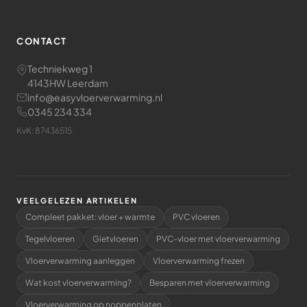
CONTACT
Techniekweg 1
4143HW Leerdam
info@easyvloerverwarming.nl
0345 234 334
KvK: 87436515
VEELGELEZEN ARTIKELEN
Compleet pakket: vloer + warmte
PVC vloeren
Tegelvloeren
Gietvloeren
PVC-vloer met vloerverwarming
Vloerverwarming aanleggen
Vloerverwarming frezen
Wat kost vloerverwarming?
Besparen met vloerverwarming
Vloerverwarming op noppenplaten