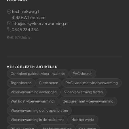
Techniekweg 1
4143HW Leerdam
info@easyvloerverwarming.nl
0345 234 334
KvK: 87436515
VEELGELEZEN ARTIKELEN
Compleet pakket: vloer + warmte
PVC vloeren
Tegelvloeren
Gietvloeren
PVC-vloer met vloerverwarming
Vloerverwarming aanleggen
Vloerverwarming frezen
Wat kost vloerverwarming?
Besparen met vloerverwarming
Vloerverwarming op noppenplaten
Vloerverwarming in de toekomst
Hoe het werkt
Bijverwarming
Hoofdverwarming
Egaliseren