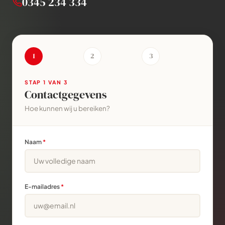
0345 234 334
1
2
3
STAP
1
VAN 3
Contactgegevens
Hoe kunnen wij u bereiken?
Naam
*
E-mailadres
*