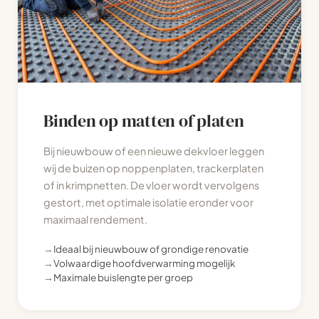
Binden op matten of platen
Bij nieuwbouw of een nieuwe dekvloer leggen
wij de buizen op noppenplaten, trackerplaten
of in krimpnetten. De vloer wordt vervolgens
gestort, met optimale isolatie eronder voor
maximaal rendement.
→
Ideaal bij nieuwbouw of grondige renovatie
→
Volwaardige hoofdverwarming mogelijk
→
Maximale buislengte per groep