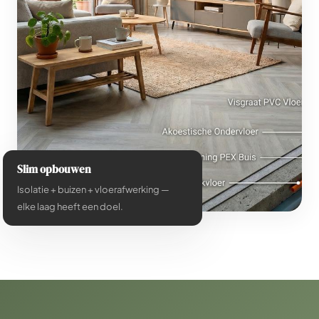
Slim opbouwen
Isolatie + buizen + vloerafwerking —
elke laag heeft een doel.