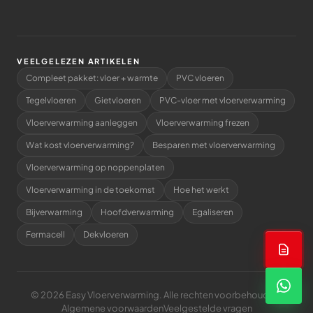
VEELGELEZEN ARTIKELEN
Compleet pakket: vloer + warmte
PVC vloeren
Tegelvloeren
Gietvloeren
PVC-vloer met vloerverwarming
Vloerverwarming aanleggen
Vloerverwarming frezen
Wat kost vloerverwarming?
Besparen met vloerverwarming
Vloerverwarming op noppenplaten
Vloerverwarming in de toekomst
Hoe het werkt
Bijverwarming
Hoofdverwarming
Egaliseren
Fermacell
Dekvloeren
© 2026 Easy Vloerverwarming. Alle rechten voorbehouden.
Algemene voorwaarden
Veelgestelde vragen