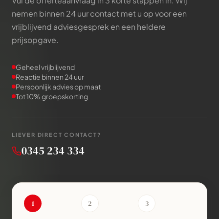
Vul de offerteaanvraag in 3 korte stappen in. Wij
nemen binnen 24 uur contact met u op voor een
vrijblijvend adviesgesprek en een heldere
prijsopgave.
Geheel vrijblijvend
Reactie binnen 24 uur
Persoonlijk advies op maat
Tot 10% groepskorting
LIEVER DIRECT CONTACT?
0345 234 334
1
2
3