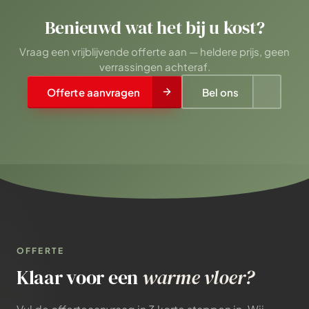
Benieuwd wat het bij u kost?
Vraag een vrijblijvende offerte aan — heldere prijs, geen
verrassingen achteraf.
Offerte aanvragen
Bel ons
OFFERTE
Klaar voor een
warme vloer?