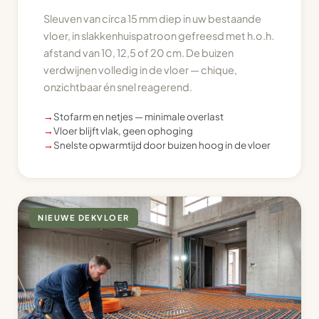
Sleuven van circa 15 mm diep in uw bestaande
vloer, in slakkenhuispatroon gefreesd met h.o.h.
afstand van 10, 12,5 of 20 cm. De buizen
verdwijnen volledig in de vloer — chique,
onzichtbaar én snel reagerend.
→
Stofarm en netjes — minimale overlast
→
Vloer blijft vlak, geen ophoging
→
Snelste opwarmtijd door buizen hoog in de vloer
NIEUWE DEKVLOER