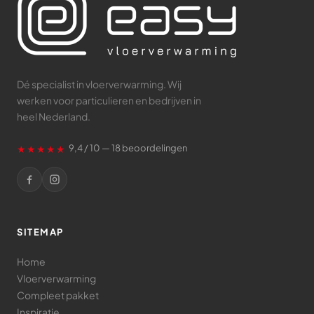
Dé specialist in vloerverwarming. Wij
werken voor particulieren en bedrijven in
heel Nederland.
★★★★★
9,4 / 10 — 18 beoordelingen
SITEMAP
Home
Vloerverwarming
Compleet pakket
Inspiratie