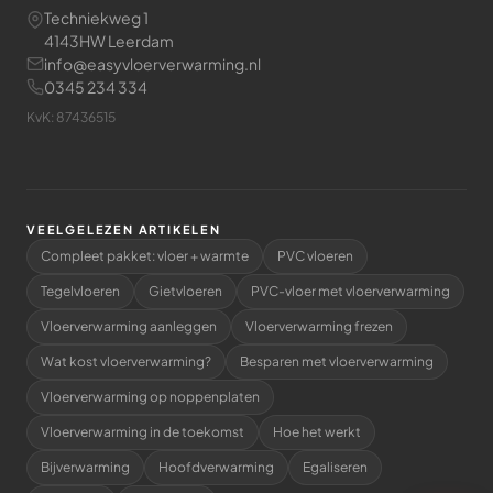
Techniekweg 1
4143HW Leerdam
info@easyvloerverwarming.nl
0345 234 334
KvK: 87436515
VEELGELEZEN ARTIKELEN
Compleet pakket: vloer + warmte
PVC vloeren
Tegelvloeren
Gietvloeren
PVC-vloer met vloerverwarming
Vloerverwarming aanleggen
Vloerverwarming frezen
Wat kost vloerverwarming?
Besparen met vloerverwarming
Vloerverwarming op noppenplaten
Vloerverwarming in de toekomst
Hoe het werkt
Bijverwarming
Hoofdverwarming
Egaliseren