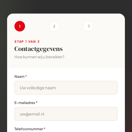
1
2
3
STAP
1
VAN 3
Contactgegevens
Hoe kunnen wij u bereiken?
Naam
*
E-mailadres
*
Telefoonnummer
*