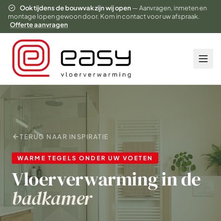
Ook tijdens de bouwvak zijn wij open
— Aanvragen, inmeten en
montage lopen gewoon door. Kom in contact voor uw afspraak.
Offerte aanvragen
TERUG NAAR INSPIRATIE
WARME TEGELS ONDER UW VOETEN
Vloerverwarming in de
badkamer