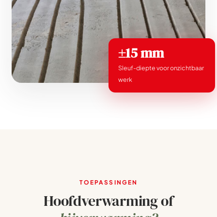
±15 mm
Sleuf-diepte voor onzichtbaar
werk
TOEPASSINGEN
Hoofdverwarming of