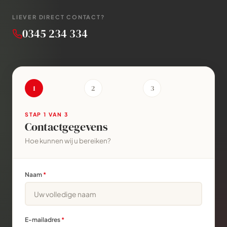
LIEVER DIRECT CONTACT?
0345 234 334
1
2
3
STAP
1
VAN 3
Contactgegevens
Hoe kunnen wij u bereiken?
Naam
*
E-mailadres
*