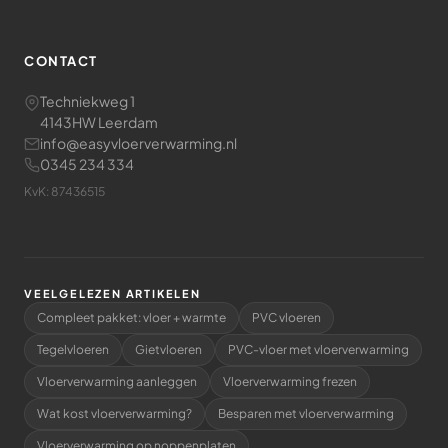
CONTACT
Techniekweg 1
4143HW Leerdam
info@easyvloerverwarming.nl
0345 234 334
KvK: 87436515
VEELGELEZEN ARTIKELEN
Compleet pakket: vloer + warmte
PVC vloeren
Tegelvloeren
Gietvloeren
PVC-vloer met vloerverwarming
Vloerverwarming aanleggen
Vloerverwarming frezen
Wat kost vloerverwarming?
Besparen met vloerverwarming
Vloerverwarming op noppenplaten