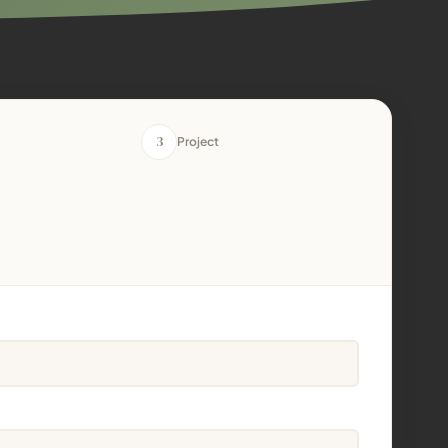
3
Project