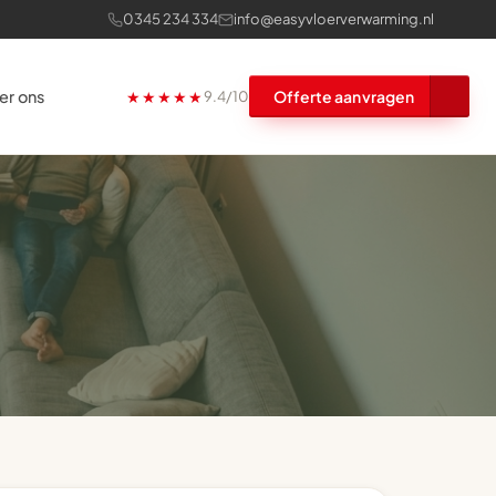
0345 234 334
info@easyvloerverwarming.nl
er ons
★★★★★
Offerte aanvragen
9.4/10