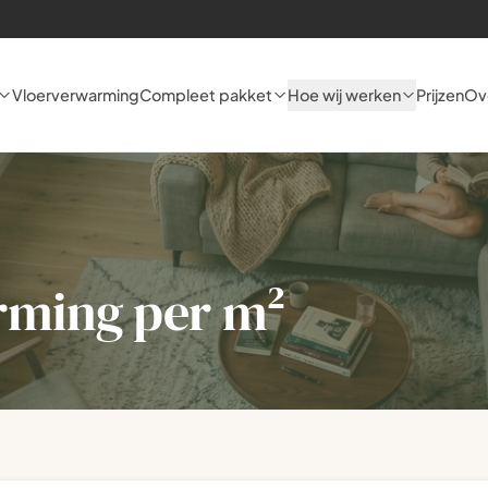
Vloerverwarming
Compleet pakket
Hoe wij werken
Prijzen
Ov
rming per m²