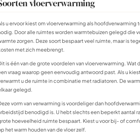
Soorten vloerverwarming
Als u ervoor kiest om vloerverwarming als hoofdverwarming te
nodig. Door alle ruimtes worden warmtebuizen gelegd die v
warmte zorgen. Deze soort bespaart veel ruimte, maar is teg
kosten met zich meebrengt.
Dit is één van de grote voordelen van vloerverwarming. Wat d
een vraag waarop geen eenvoudig antwoord past. Als u kies
verwarmt u de ruimte in combinatie met radiatoren. De war
elkaar gelegd.
Deze vorm van verwarming is voordeliger dan hoofdverwarmi
arbeidstijd benodigd is. U hebt slechts een beperkt aantal 
grote hoeveelheid ruimte bespaart. Kiest u voor bij- of com
op het warm houden van de vloer zelf.