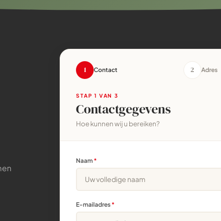
1
2
Contact
Adres
STAP
1
VAN 3
Contactgegevens
Hoe kunnen wij u bereiken?
Naam
*
emen
E-mailadres
*