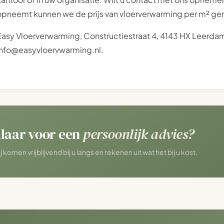
opneemt kunnen we de prijs van vloerverwarming per m² ge
Easy Vloerverwarming, Constructiestraat 4, 4143 HX Leerda
info@easyvloervwarming.nl.
laar voor een
persoonlijk advies?
j komen vrijblijvend bij u langs en rekenen uit wat het bij u kost.