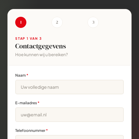
1
2
3
STAP
1
VAN 3
Contactgegevens
Hoe kunnen wij u bereiken?
Naam
*
E-mailadres
*
Telefoonnummer
*