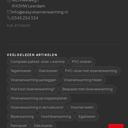
4143HW Leerdam
info@easyvloerverwarming.nl
0345 234 334
KvK: 87436515
VEELGELEZEN ARTIKELEN
Compleet pakket: vloer + warmte
PVC vloeren
Tegelvloeren
Gietvloeren
PVC-vloer met vloerverwarming
Vloerverwarming aanleggen
Vloerverwarming frezen
Wat kost vloerverwarming?
Besparen met vloerverwarming
Vloerverwarming op noppenplaten
Vloerverwarming in de toekomst
Hoe het werkt
Bijverwarming
Hoofdverwarming
Egaliseren
Fermacell
Dekvloeren