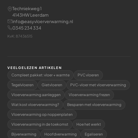
Techniekweg 1
4143HW Leerdam
info@easyvloerverwarming.nl
0345 234 334
KvK: 87436515
VEELGELEZEN ARTIKELEN
Compleet pakket: vloer + warmte
PVC vloeren
Tegelvloeren
Gietvloeren
PVC-vloer met vloerverwarming
Vloerverwarming aanleggen
Vloerverwarming frezen
Wat kost vloerverwarming?
Besparen met vloerverwarming
Vloerverwarming op noppenplaten
Vloerverwarming in de toekomst
Hoe het werkt
Bijverwarming
Hoofdverwarming
Egaliseren